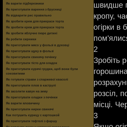
швидше п
Як варити підберезники
Як приготувати варення з брусниці
кропу, ча
Як відварити рис правильно
Як зробити крем для прикраси торта
огірки в 
Як зробити крем для прикраси торта
Як зробити яблучне пюре дитині
пом'ялис
Як робити сирники
Як приготувати мясо у фользі в духовці
2
Як приготувати щуку в фользі
Як приготувати свинячу печінку
Зробіть р
Як приготувати тісто для оладок
Як приготувати курячі грудки, щоб вони були
горошина
соковитими
Як готувати страви з спаржевої квасолі
розрахунк
Як приготувати плов в каструлі
розсіл, 
Як засолити кавун на зиму
Як приготувати оладки з печінки
місці. Че
Як варити яловичину
Як приготувати нирки свинячі
3
Как потушить курицу с картошкой
Як приготувати тефтелі з фаршу
Якщо огі
Як готувати джем з червоної смородини