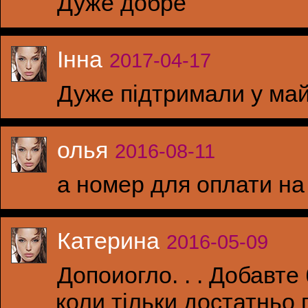
Дуже добре
Інна
2017-04-17
Дуже підтримали у майж
олья
2016-08-11
а номер для оплати на
Катерина
2016-05-09
Допоиогло. . . Добавте
коли тільки достатньо 