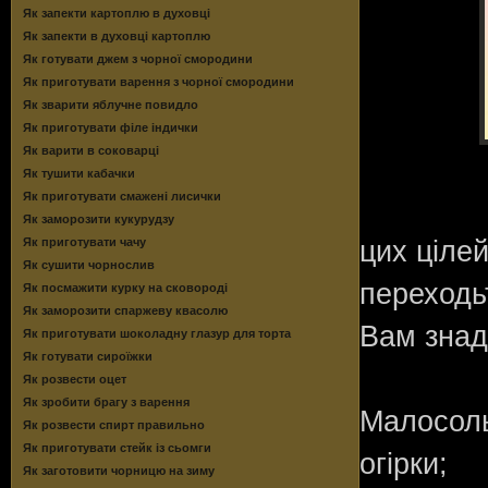
Як запекти картоплю в духовці
Як запекти в духовці картоплю
Як готувати джем з чорної смородини
Як приготувати варення з чорної смородини
Як зварити яблучне повидло
Як приготувати філе індички
Як варити в соковарці
Як тушити кабачки
Як приготувати смажені лисички
Як заморозити кукурудзу
Як приготувати чачу
цих ціле
Як сушити чорнослив
переходь
Як посмажити курку на сковороді
Як заморозити спаржеву квасолю
Вам знад
Як приготувати шоколадну глазур для торта
Як готувати сироїжки
Як розвести оцет
Як зробити брагу з варення
Малосольн
Як розвести спирт правильно
Як приготувати стейк із сьомги
огірки;
Як заготовити чорницю на зиму