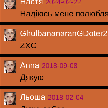
Настя
2024-02-22
Надіюсь мене полюбл
GhulbananaranGDote
ZXC
Anna
2018-09-08
Дякую
Льоша
2018-02-04