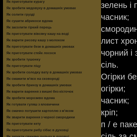
Як приготувати курагу
зелень і 
Як зробити медовуху в домашніх умовах
Як солити грузді
часник;
Як сушити абрикоси вдома
смородин
Як засолити гіркий перець
Як приготувати вівсяну кашу на воді
лист хро
Як варити рисову кашу з молоком
Як приготувати безе в домашніх умовах
чорний і
Як приготувати стейк лосося
Як зробити тушонку
сіль.
Як приготувати піцу
Як зробити солодку вату в домашніх умовах
Огірки бе
Як смажити м'ясо на сковороді
Як зробити бринзу в домашніх умовах
огірки;
Як варити варення з вишні без кісточок
Як зробити морозиво вдома
часник;
Як готувати гуляш з яловичини
кріп;
Як смачно потушити картоплю з м'ясом
Як зварити варення з чорної смородини
п / е паке
Як приготувати кету
Як приготувати рибу сібас в духовці
сіль за с
Як запекти свинячу рульку в духовці