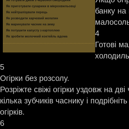
Як приготувати сухарики в мікрохвильовці
банку на 
Як нейтралізувати перець
Як розводити харчовий желатин
малосольн
Як маринувати часник на зиму
Як потушити капусту з картоплею
4
Як зробити молочний коктейль вдома
Готові ма
холодиль
5
Огірки без розсолу.
Розріжте свіжі огірки уздовж на дві
кілька зубчиків часнику і подрібніт
огірків.
6