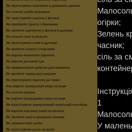
Як приготувати консерви в домашніх умовах
Малосольн
Як солити гриби вовнянки
Як приготувати коропа у фользі
огірки;
Як прибрати гіркоту з баклажан
Як запікати картоплю у фользі в духовці
Зелень к
Як солити сало в розсолі
Як приготувати сома в духовці
часник;
Як зробити компот з персиків
сіль за с
Як варити малинове варення
Як варити рисовий суп
контейне
Як замаринувати цибулю для шашлику
Як зробити лаваш для шаурми
Як приготувати підливу до пюре
Как варить кукурузную кашу на воде
Інструкці
Як солити кавуни
Як варити кукурудзяну кашу на воді
1
Як приготувати заморожений морський коктейль
Як варити пшоняну кашу на молоці
Малосольн
Як зробити суші в домашніх умовах
Як смажити білі гриби
У маленьк
Як приготувати роли на дому