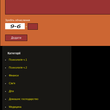
Зробіть обчислення
=
Категорії
Психологія ч.1
Психологія ч.2
Фінанси
Сім'я
Діти
Домашнє господарство
Медицина