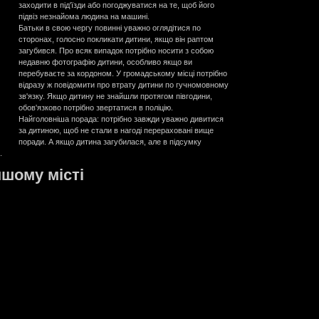
заходити в під'їзди або погоджуватися на те, щоб його
підвіз незнайома людина на машині.
Батьки в свою чергу повинні уважно оглядітися по
сторонах, голосно покликати дитини, якщо він раптом
загубився. Про всяк випадок потрібно носити з собою
недавню фотографію дитини, особливо якщо ви
перебуваєте за кордоном. У громадському місці потрібно
відразу ж повідомити про втрату дитини по гучномовному
зв'язку. Якщо дитину не знайшли протягом півгодини,
обов'язково потрібно звертатися в поліцію.
Найголовніша порада: потрібно завжди уважно дивитися
за дитиною, щоб не стали в нагоді перераховані вище
поради. А якщо дитина загубилася, але в підсумку
.
ншому місті