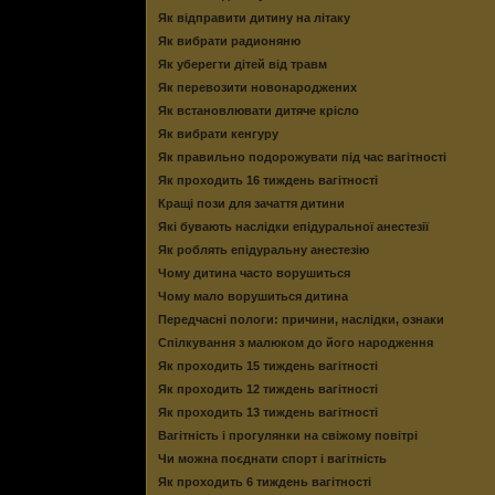
Як відправити дитину на літаку
Як вибрати радионяню
Як уберегти дітей від травм
Як перевозити новонароджених
Як встановлювати дитяче крісло
Як вибрати кенгуру
Як правильно подорожувати під час вагітності
Як проходить 16 тиждень вагітності
Кращі пози для зачаття дитини
Які бувають наслідки епідуральної анестезії
Як роблять епідуральну анестезію
Чому дитина часто ворушиться
Чому мало ворушиться дитина
Передчасні пологи: причини, наслідки, ознаки
Спілкування з малюком до його народження
Як проходить 15 тиждень вагітності
Як проходить 12 тиждень вагітності
Як проходить 13 тиждень вагітності
Вагітність і прогулянки на свіжому повітрі
Чи можна поєднати спорт і вагітність
Як проходить 6 тиждень вагітності