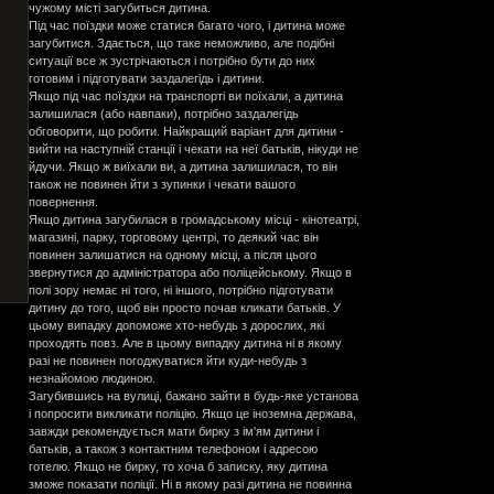
чужому місті загубиться дитина.
Під час поїздки може статися багато чого, і дитина може
загубитися. Здається, що таке неможливо, але подібні
ситуації все ж зустрічаються і потрібно бути до них
готовим і підготувати заздалегідь і дитини.
Якщо під час поїздки на транспорті ви поїхали, а дитина
залишилася (або навпаки), потрібно заздалегідь
обговорити, що робити. Найкращий варіант для дитини -
вийти на наступній станції і чекати на неї батьків, нікуди не
йдучи. Якщо ж виїхали ви, а дитина залишилася, то він
також не повинен йти з зупинки і чекати вашого
повернення.
Якщо дитина загубилася в громадському місці - кінотеатрі,
магазині, парку, торговому центрі, то деякий час він
повинен залишатися на одному місці, а після цього
звернутися до адміністратора або поліцейському. Якщо в
полі зору немає ні того, ні іншого, потрібно підготувати
дитину до того, щоб він просто почав кликати батьків. У
цьому випадку допоможе хто-небудь з дорослих, які
проходять повз. Але в цьому випадку дитина ні в якому
разі не повинен погоджуватися йти куди-небудь з
незнайомою людиною.
Загубившись на вулиці, бажано зайти в будь-яке установа
і попросити викликати поліцію. Якщо це іноземна держава,
завжди рекомендується мати бирку з ім'ям дитини і
батьків, а також з контактним телефоном і адресою
готелю. Якщо не бирку, то хоча б записку, яку дитина
зможе показати поліції. Ні в якому разі дитина не повинна