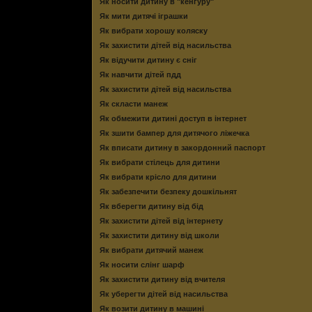
Як носити дитину в "кенгуру"
Як мити дитячі іграшки
Як вибрати хорошу коляску
Як захистити дітей від насильства
Як відучити дитину є сніг
Як навчити дітей пдд
Як захистити дітей від насильства
Як скласти манеж
Як обмежити дитині доступ в інтернет
Як зшити бампер для дитячого ліжечка
Як вписати дитину в закордонний паспорт
Як вибрати стілець для дитини
Як вибрати крісло для дитини
Як забезпечити безпеку дошкільнят
Як вберегти дитину від бід
Як захистити дітей від інтернету
Як захистити дитину від школи
Як вибрати дитячий манеж
Як носити слінг шарф
Як захистити дитину від вчителя
Як уберегти дітей від насильства
Як возити дитину в машині