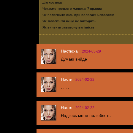
діагностика
Чекаємо третього малюка: 7 правил
Як полегшити біль при пологах: 5 способів
Як завагітніти якщо не виходить
Як виявити завмерлу вагітність
Настюха
2024-03-29
Думаю вийде
Настя
2024-02-22
. . . .
Настя
2024-02-22
Надіюсь мене полюблять