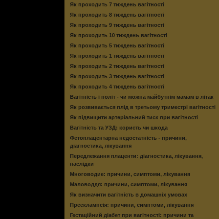
Як проходить 7 тиждень вагітності
Як проходить 8 тиждень вагітності
Як проходить 9 тиждень вагітності
Як проходить 10 тиждень вагітності
Як проходить 5 тиждень вагітності
Як проходить 1 тиждень вагітності
Як проходить 2 тиждень вагітності
Як проходить 3 тиждень вагітності
Як проходить 4 тиждень вагітності
Вагітність і політ - чи можна майбутнім мамам в літак
Як розвивається плід в третьому триместрі вагітності
Як підвищити артеріальний тиск при вагітності
Вагітність та УЗД: користь чи шкода
Фетоплацентарна недостатність - причини,
діагностика, лікування
Передлежання плаценти: діагностика, лікування,
наслідки
Многоводие: причини, симптоми, лікування
Маловоддя: причини, симптоми, лікування
Як визначити вагітність в домашніх умовах
Прееклампсія: причини, симптоми, лікування
Гестаційний діабет при вагітності: причини та