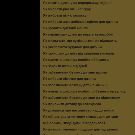
Як возити дитину на передньому сидінні
Як вибрати рюкзак - кенгуру
Як вибрати літню коляску
Як вибрати автомобільне крісло для дитини
Як зробити дитячий манеж
Як перевозити дітей до року в автомобілі
Як визначити, що суміш дитині не підходить
Як убезпечити будинок для дитини
Як захистити дитину від свавілля вчителів
Як навчити школяра особистої безпеки
Як закрити шафи від дітей
Як забезпечити безпеку дитини вдома
Як вибрати ліжечко для дитини
Як забезпечити безпеку дітей в машині
Як навчити школяра особистої безпеки на вулиці
Як забезпечити безпеку дитини на відпочинку
Як привчити дитину до автокрісла
Як дізнатися про насильство над дитиною
Як облаштувати житлову кімнату для дитини
Що робити, якщо дитина подавилася
Як використовувати подушку для годування