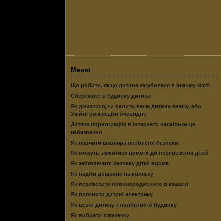
Меню
Що робити, якщо дитина загубилася в іншому місті
Обережно: в будинку дитина
Як дізнатися, чи палить ваша дитина анашу, або
Умійте розгледіти очевидне
Дитяча порнографія в інтернеті: наскільки це
небезпечно
Як навчити школяра особистої безпеки
Як можуть змінитися вимоги до перевезення дітей
Як забезпечити безпеку дітей вдома
Як надіти дощовик на коляску
Як перевозити новонародженого в машині
Як пояснити дитині електрику
Як везти дитину з пологового будинку
Як вибрати пляшечку