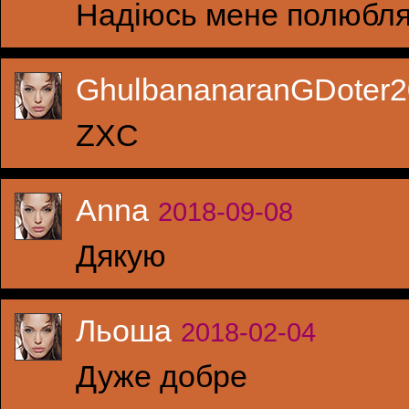
Надіюсь мене полюбл
GhulbananaranGDote
ZXC
Anna
2018-09-08
Дякую
Льоша
2018-02-04
Дуже добре