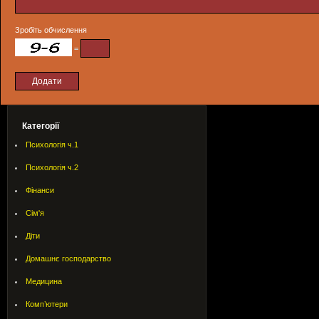
Зробіть обчислення
=
Категорії
Психологія ч.1
Психологія ч.2
Фінанси
Сім'я
Діти
Домашнє господарство
Медицина
Комп’ютери