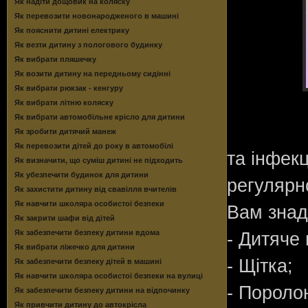
Як надіти дощовик на коляску
Як перевозити новонародженого в машині
Як пояснити дитині електрику
Як везти дитину з пологового будинку
Як вибрати пляшечку
Як возити дитину на передньому сидінні
Як вибрати рюкзак - кенгуру
Як вибрати літню коляску
Як вибрати автомобільне крісло для дитини
Як зробити дитячий манеж
Як перевозити дітей до року в автомобілі
та інфек
Як визначити, що суміш дитині не підходить
Як убезпечити будинок для дитини
регулярн
Як захистити дитину від свавілля вчителів
Як навчити школяра особистої безпеки
Вам знад
Як закрити шафи від дітей
Як забезпечити безпеку дитини вдома
- Дитяче
Як вибрати ліжечко для дитини
- Щітка;
Як забезпечити безпеку дітей в машині
Як навчити школяра особистої безпеки на вулиці
- Пороло
Як забезпечити безпеку дитини на відпочинку
Як привчити дитину до автокрісла