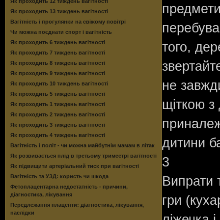
Як проходить 12 тиждень вагітності
предмети 
Як проходить 13 тиждень вагітності
Вагітність і прогулянки на свіжому повітрі
перебуван
Чи можна поєднати спорт і вагітність
Як проходить 6 тиждень вагітності
того, де
Як проходить 7 тиждень вагітності
звертайт
Як проходить 8 тиждень вагітності
Як проходить 9 тиждень вагітності
не завжд
Як проходить 10 тиждень вагітності
Як проходить 5 тиждень вагітності
щіткою з
Як проходить 1 тиждень вагітності
Як проходить 2 тиждень вагітності
приналеж
Як проходить 3 тиждень вагітності
Як проходить 4 тиждень вагітності
дитини б
Вагітність і політ - чи можна майбутнім мамам в літак
Як розвивається плід в третьому триместрі вагітності
3
Як підвищити артеріальний тиск при вагітності
Вагітність та УЗД: користь чи шкода
Випрати т
Фетоплацентарна недостатність - причини,
діагностика, лікування
гри (кух
Передлежання плаценти: діагностика, лікування,
наслідки
ліжечка і