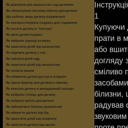
Інструкці
Як дізнатися про насильство над дитиною
Як облаштувати житлову кімнату для дитини
1
Що робити, якщо дитина подавилася
Як використовувати подушку для годування
Купуючи д
Як носити дитину в "кенгуру"
Як мити дитячі іграшки
прати в 
Як вибрати хорошу коляску
Як захистити дітей від насильства
або вшито
Як відучити дитину є сніг
догляду 
Як навчити дітей пдд
Як захистити дітей від насильства
сміливо 
Як скласти манеж
Як обмежити дитині доступ в інтернет
засобами
Як зшити бампер для дитячого ліжечка
Як вписати дитину в закордонний паспорт
білизни,
Як вибрати стілець для дитини
Як вибрати крісло для дитини
радував 
Як забезпечити безпеку дошкільнят
Як вберегти дитину від бід
звуковим
Як захистити дітей від інтернету
Як захистити дитину від школи
проте пр