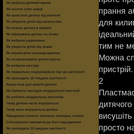
Як вибрати дитячий манеж
прання а
Як носити слінг шарф
Як захистити дитину від вчителя
для кили
Як уберегти дітей від насильства
Як возити дитину в машині
ідеальни
Як відправити дитину на літаку
Як вибрати радионяню
тим не м
Як уберегти дітей від травм
Як перевозити новонароджених
Можна сп
Як встановлювати дитяче крісло
Як вибрати кенгуру
пристрій.
Як правильно подорожувати під час вагітності
Як проходить 16 тиждень вагітності
2
Кращі пози для зачаття дитини
Пластмасо
Які бувають наслідки епідуральної анестезії
Як роблять епідуральну анестезію
дитячого
Чому дитина часто ворушиться
Чому мало ворушиться дитина
висушіть
Передчасні пологи: причини, наслідки, ознаки
Спілкування з малюком до його народження
просто на
Як проходить 15 тиждень вагітності