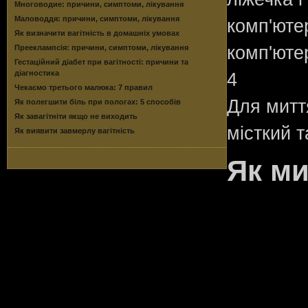
Многоводие: причини, симптоми, лікування
Маловоддя: причини, симптоми, лікування
комп'юте
Як визначити вагітність в домашніх умовах
комп'ютер
Прееклампсія: причини, симптоми, лікування
Гестаційний діабет при вагітності: причини та
діагностика
4
Чекаємо третього малюка: 7 правил
Для митт
Як полегшити біль при пологах: 5 способів
Як завагітніти якщо не виходить
місткий т
Як виявити завмерлу вагітність
Як ми