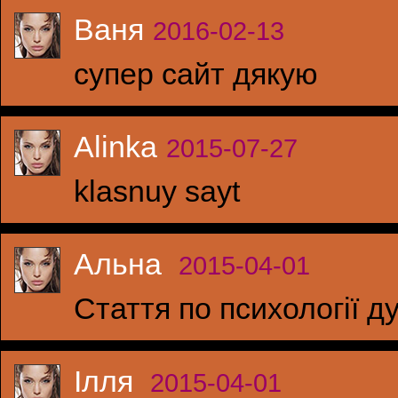
Ваня
2016-02-13
супер сайт дякую
Alinka
2015-07-27
klasnuy sayt
Альна
2015-04-01
Стаття по психології 
Ілля
2015-04-01