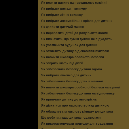
Як возити дитину на передньому сидінні
Як вибрати рюкзак - кенгуру
Як вибрати літню коляску
Як вибрати автомобільне крісло для дитини
Як зробити дитячий манеж
Як перевозити дітей до року в автомобілі
Як визначити, що суміш дитині не підходить
Як убезпечити будинок для дитини
Як захистити дитину від свавілля вчителів
Як навчити школяра особистої безпеки
Як закрити шафи від дітей
Як забезпечити безпеку дитини вдома
Як вибрати ліжечко для дитини
Як забезпечити безпеку дітей в машині
Як навчити школяра особистої безпеки на вулиці
Як забезпечити безпеку дитини на відпочинку
Як привчити дитину до автокрісла
Як дізнатися про насильство над дитиною
Як облаштувати житлову кімнату для дитини
Що робити, якщо дитина подавилася
Як використовувати подушку для годування