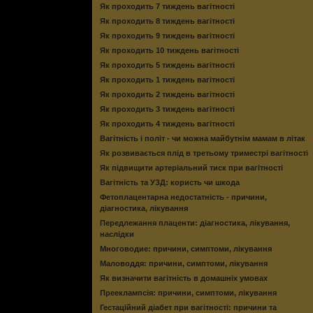
Як проходить 7 тиждень вагітності
Як проходить 8 тиждень вагітності
Як проходить 9 тиждень вагітності
Як проходить 10 тиждень вагітності
Як проходить 5 тиждень вагітності
Як проходить 1 тиждень вагітності
Як проходить 2 тиждень вагітності
Як проходить 3 тиждень вагітності
Як проходить 4 тиждень вагітності
Вагітність і політ - чи можна майбутнім мамам в літак
Як розвивається плід в третьому триместрі вагітності
Як підвищити артеріальний тиск при вагітності
Вагітність та УЗД: користь чи шкода
Фетоплацентарна недостатність - причини,
діагностика, лікування
Передлежання плаценти: діагностика, лікування,
наслідки
Многоводие: причини, симптоми, лікування
Маловоддя: причини, симптоми, лікування
Як визначити вагітність в домашніх умовах
Прееклампсія: причини, симптоми, лікування
Гестаційний діабет при вагітності: причини та