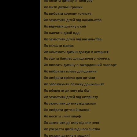
Як носити дитину в "кенгуру"
Як мити дитячі іграшки
Як вибрати хорошу коляску
Як захистити дітей від насильства
Як відучити дитину є сніг
Як навчити дітей пдд
Як захистити дітей від насильства
Як скласти манеж
Як обмежити дитині доступ в інтернет
Як зшити бампер для дитячого ліжечка
Як вписати дитину в закордонний паспорт
Як вибрати стілець для дитини
Як вибрати крісло для дитини
Як забезпечити безпеку дошкільнят
Як вберегти дитину від бід
Як захистити дітей від інтернету
Як захистити дитину від школи
Як вибрати дитячий манеж
Як носити слінг шарф
Як захистити дитину від вчителя
Як уберегти дітей від насильства
Як возити дитину в машині