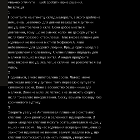
уважно оглянути її, щоб зробити вірне рішення.
Інструкція
1
Прочитайте на етикетці склад матеріалу, з якого зроблена
пляшечка. Безпечної для дитини вважається дитячий
посуд, виготовлена зі скла. Вона добре миється,
довговічна, тому що не змінює колір і не деформується
після багаторазової стерилізації. Пластикова пляшка для
годування не повинна містити бісфенол А, який
небезпечний для здоров'я людини. Краще брати моделі з
поліпропілену і поліетилену. Скляні пляшки підійдуть для
малюків перших місяців життя. А надалі придбайте
пластиковий посуд, яка легше скляній і не розколеться від
удару.
2
Подивіться, з чого виготовлена соска. Латекс може
викликати алергію у дитини, тому переважно купувати
силіконові соски. Вони є абсолютно безпечними для
малюків. Вони не м'які, як латекс, і не змінюють форму
після тривалого використання. Соску візьміть прозору, без
коричневого відтінку.
3
Зверніть увагу на Антіколіковая пляшечки з системою
клапанів. Вони різняться в залежності від виробника. В
одних моделей клапани можуть розташовуватися на дні, у
інших - на соску. Під час годування всередині пляшечок із
захистом від коліків не виникає вакуум завдяки тому, що
клапани пропускають в ємність повітря, утворюючи