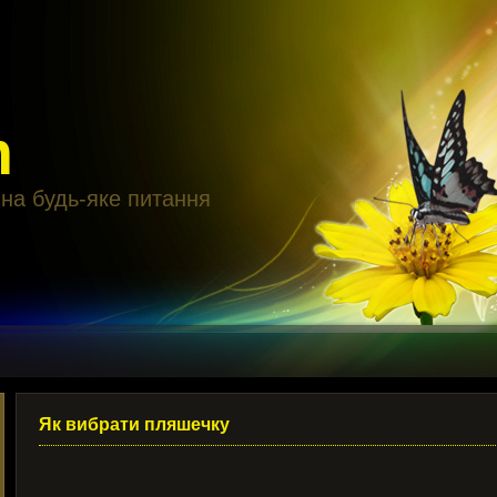
m
 на будь-яке питання
Як вибрати пляшечку