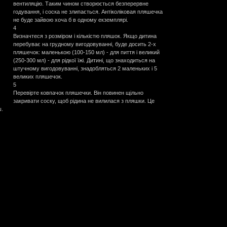
вентиляцію. Таким чином створюється безперервне
годування, і соска не злипається. Антіколіковая пляшечка
не буде зайвою хоча б в одному екземплярі.
4
Визначтеся з розміром і кількістю пляшок. Якщо дитина
перебуває на грудному вигодовуванні, буде досить 2-х
пляшечок: маленькою (100-150 мл) - для пиття і великий
(250-300 мл) - для рідкої їжі. Дитині, що знаходиться на
штучному вигодовуванні, знадобляться 2 маленьких і 5
великих пляшечок.
5
Перевірте ковпачок пляшечки. Він повинен щільно
закривати соску, щоб рідина не вилилася з пляшки. Це
ш.