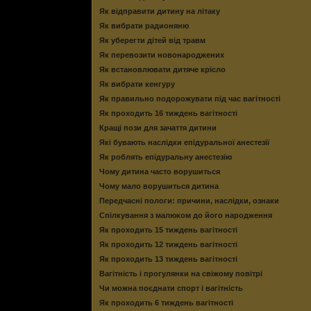
Як відправити дитину на літаку
Як вибрати радионяню
Як уберегти дітей від травм
Як перевозити новонароджених
Як встановлювати дитяче крісло
Як вибрати кенгуру
Як правильно подорожувати під час вагітності
Як проходить 16 тиждень вагітності
Кращі пози для зачаття дитини
Які бувають наслідки епідуральної анестезії
Як роблять епідуральну анестезію
Чому дитина часто ворушиться
Чому мало ворушиться дитина
Передчасні пологи: причини, наслідки, ознаки
Спілкування з малюком до його народження
Як проходить 15 тиждень вагітності
Як проходить 12 тиждень вагітності
Як проходить 13 тиждень вагітності
Вагітність і прогулянки на свіжому повітрі
Чи можна поєднати спорт і вагітність
Як проходить 6 тиждень вагітності