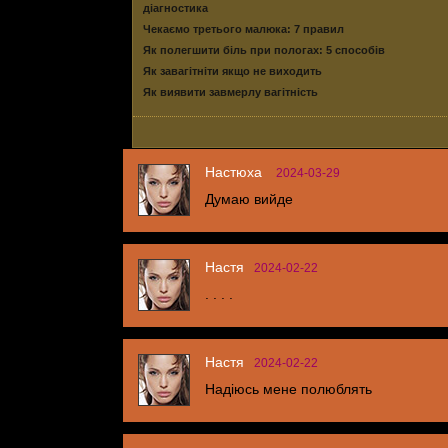
діагностика
Чекаємо третього малюка: 7 правил
Як полегшити біль при пологах: 5 способів
Як завагітніти якщо не виходить
Як виявити завмерлу вагітність
Настюха
2024-03-29
Думаю вийде
Настя
2024-02-22
. . . .
Настя
2024-02-22
Надіюсь мене полюблять