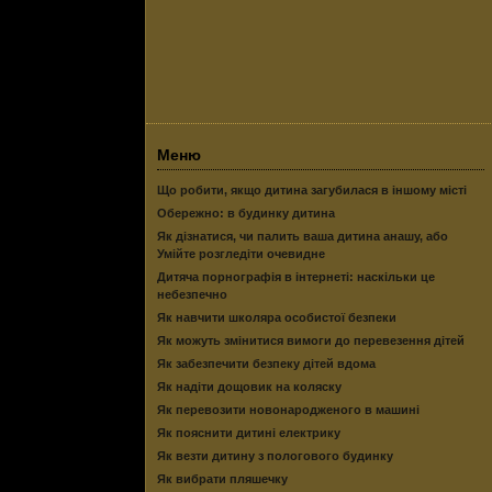
Меню
Що робити, якщо дитина загубилася в іншому місті
Обережно: в будинку дитина
Як дізнатися, чи палить ваша дитина анашу, або
Умійте розгледіти очевидне
Дитяча порнографія в інтернеті: наскільки це
небезпечно
Як навчити школяра особистої безпеки
Як можуть змінитися вимоги до перевезення дітей
Як забезпечити безпеку дітей вдома
Як надіти дощовик на коляску
Як перевозити новонародженого в машині
Як пояснити дитині електрику
Як везти дитину з пологового будинку
Як вибрати пляшечку