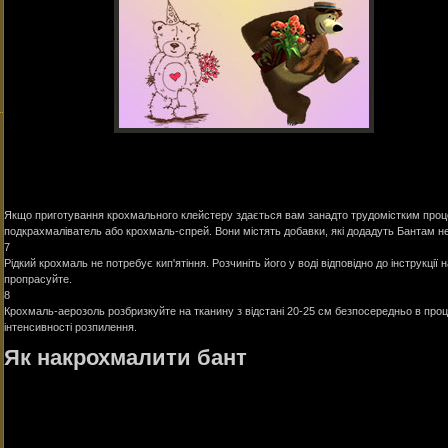
Якщо приготування крохмального клейстеру здається вам занадто трудомістким процес
подкрахмаліватель або крохмаль-спрей. Вони містять добавки, які додадуть Бантам не т
7
Рідкий крохмаль не потребує кип'ятіння. Розчиніть його у воді відповідно до інструкції 
пропрасуйте.
8
Крохмаль-аерозоль розбризкуйте на тканину з відстані 20-25 см безпосередньо в проц
інтенсивності розпилення.
Як накрохмалити бант