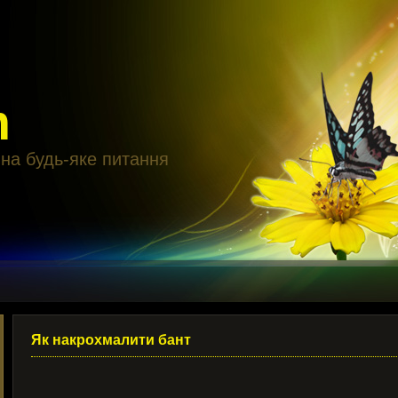
m
 на будь-яке питання
Як накрохмалити бант