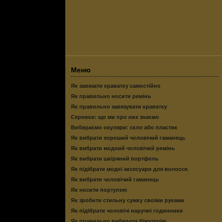
Меню
Як завязати краватку самостійно
Як правильно носити ремінь
Як правильно завязувати краватку
Сережки: що ми про них знаємо
Вибираємо окуляри: скло або пластик
Як вибрати хороший чоловічий гаманець
Як вибрати модний чоловічий ремінь
Як вибрати шкіряний портфель
Як підібрати модні аксесуари для волосся
Як вибрати чоловічий гаманець
Як носити портупею
Як зробити стильну сумку своїми руками
Як підібрати чоловічі наручні годинники
Як правильно вибирати біжутерію