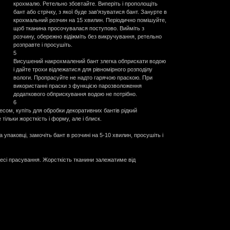
крохмалю. Ретельно збовтайте. Виперіть і прополощіть
бант або стрічку, з якої буде зав'язуватися бант. Занурте в
крохмальний розчин на 15 хвилин. Періодично помішуйте,
щоб тканина просочувалася поступово. Вийміть з
розчину, обережно відіжміть без викручування, ретельно
розправте і просушіть.
5
Висушений накрохмалений бант злегка обприскати водою
і дайте трохи відлежатися для рівномірного розподілу
вологи. Пропрасуйте не надто гарячою праскою. При
використанні праски з функцією парозволоження
додаткового обприскування водою не потрібно.
6
ом, купіть для обробки декоративних бантів рідкий
ільки жорсткість і форму, але і блиск.
на упаковці, замочіть бант в розчині на 5-10 хвилин, просушіть і
есі прасування. Жорсткість тканини залежатиме від