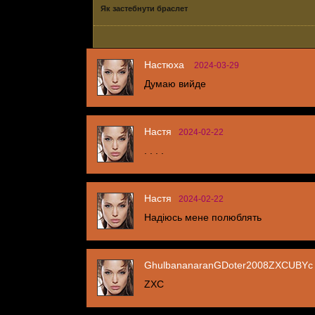
Як застебнути браслет
Настюха
2024-03-29
Думаю вийде
Настя
2024-02-22
. . . .
Настя
2024-02-22
Надіюсь мене полюблять
GhulbananaranGDoter2008ZXCUBYc
ZXC