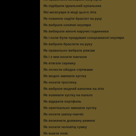
Як підібрати ідеальний купальник
Які аксесуари в моді цього літа
Як повинен сидіти браслет на руці
Як вибрати сонячні окуляри
Як вибирати жіночі наручні годинники
Як і коли були придумані сонцезахисні окуляри
Як вибрати браслети на руку
Як правильно вибрати рюкзак
Як і з чим носити панчохи
Як втягати сережку
Як оплести ободок стрічками
Як модно завязати хустку
Як носити тростину
Як вибрати модний капелюх на літо
Як повязати хустку на пальто
Як відкрити портфель
Як оригінально завязати хустку
Як носити шапку-панчіх
Як визначити довжину ременя
Як носити чоловічу сумку
Як вшити пояс