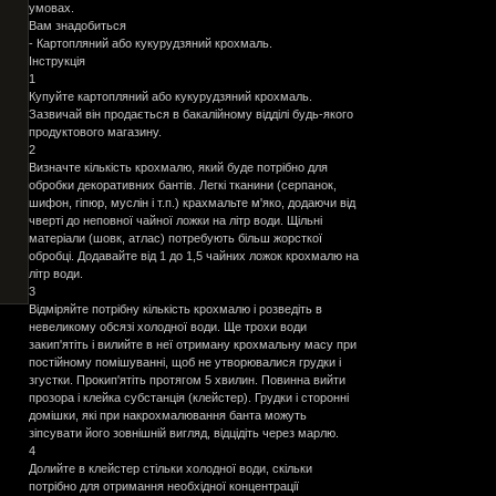
умовах.
Вам знадобиться
- Картопляний або кукурудзяний крохмаль.
Інструкція
1
Купуйте картопляний або кукурудзяний крохмаль.
Зазвичай він продається в бакалійному відділі будь-якого
продуктового магазину.
2
Визначте кількість крохмалю, який буде потрібно для
обробки декоративних бантів. Легкі тканини (серпанок,
шифон, гіпюр, муслін і т.п.) крахмальте м'яко, додаючи від
чверті до неповної чайної ложки на літр води. Щільні
матеріали (шовк, атлас) потребують більш жорсткої
обробці. Додавайте від 1 до 1,5 чайних ложок крохмалю на
літр води.
3
Відміряйте потрібну кількість крохмалю і розведіть в
невеликому обсязі холодної води. Ще трохи води
закип'ятіть і вилийте в неї отриману крохмальну масу при
постійному помішуванні, щоб не утворювалися грудки і
згустки. Прокип'ятіть протягом 5 хвилин. Повинна вийти
прозора і клейка субстанція (клейстер). Грудки і сторонні
домішки, які при накрохмалювання банта можуть
зіпсувати його зовнішній вигляд, відцідіть через марлю.
4
Долийте в клейстер стільки холодної води, скільки
потрібно для отримання необхідної концентрації