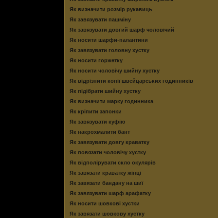
Як визначити розмір рукавиць
Як завязувати пашміну
Як завязувати довгий шарф чоловічий
Як носити шарфи-палантини
Як завязувати головну хустку
Як носити горжетку
Як носити чоловічу шийну хустку
Як відрізнити копії швейцарських годинників
Як підібрати шийну хустку
Як визначити марку годинника
Як кріпити запонки
Як завязувати куфію
Як накрохмалити бант
Як завязувати довгу краватку
Як повязати чоловічу хустку
Як відполірувати скло окулярів
Як завязати краватку жінці
Як завязати бандану на шиї
Як завязувати шарф арафатку
Як носити шовкові хустки
Як завязати шовкову хустку