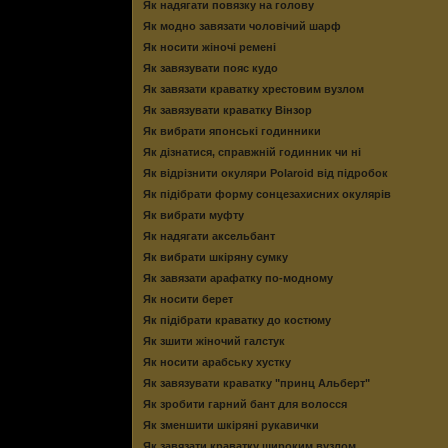
Як надягати повязку на голову
Як модно завязати чоловічий шарф
Як носити жіночі ремені
Як завязувати пояс кудо
Як завязати краватку хрестовим вузлом
Як завязувати краватку Вінзор
Як вибрати японські годинники
Як дізнатися, справжній годинник чи ні
Як відрізнити окуляри Polaroid від підробок
Як підібрати форму сонцезахисних окулярів
Як вибрати муфту
Як надягати аксельбант
Як вибрати шкіряну сумку
Як завязати арафатку по-модному
Як носити берет
Як підібрати краватку до костюму
Як зшити жіночий галстук
Як носити арабську хустку
Як завязувати краватку "принц Альберт"
Як зробити гарний бант для волосся
Як зменшити шкіряні рукавички
Як завязати краватку широким вузлом