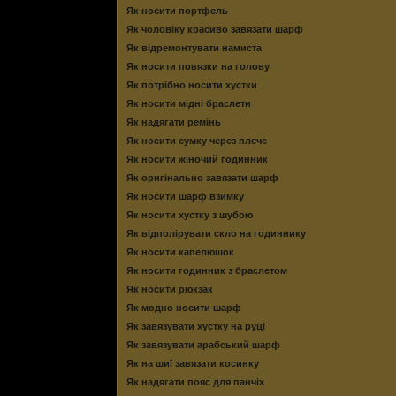
Як носити портфель
Як чоловіку красиво завязати шарф
Як відремонтувати намиста
Як носити повязки на голову
Як потрібно носити хустки
Як носити мідні браслети
Як надягати ремінь
Як носити сумку через плече
Як носити жіночий годинник
Як оригінально завязати шарф
Як носити шарф взимку
Як носити хустку з шубою
Як відполірувати скло на годиннику
Як носити капелюшок
Як носити годинник з браслетом
Як носити рюкзак
Як модно носити шарф
Як завязувати хустку на руці
Як завязувати арабський шарф
Як на шиї завязати косинку
Як надягати пояс для панчіх