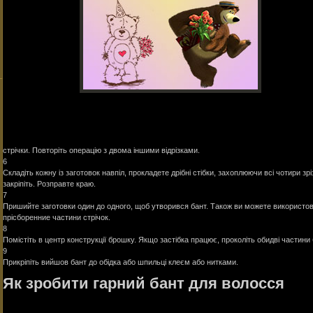
стрічки. Повторіть операцію з двома іншими відрізками.
6
Складіть кожну із заготовок навпіл, прокладете дрібні стібки, захоплюючи всі чотири зр
закріпіть. Розправте краю.
7
Пришийте заготовки один до одного, щоб утворився бант. Також ви можете використо
прісборенние частини стрічок.
8
Помістіть в центр конструкції брошку. Якщо застібка працює, проколіть обидві частини 
9
Прикріпіть вийшов бант до обідка або шпильці клеєм або нитками.
Як зробити гарний бант для волосся