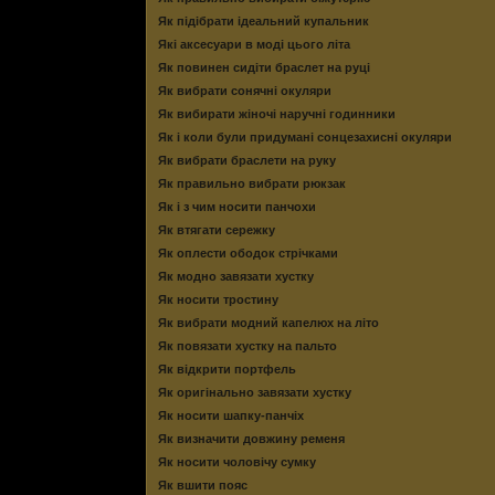
Як підібрати ідеальний купальник
Які аксесуари в моді цього літа
Як повинен сидіти браслет на руці
Як вибрати сонячні окуляри
Як вибирати жіночі наручні годинники
Як і коли були придумані сонцезахисні окуляри
Як вибрати браслети на руку
Як правильно вибрати рюкзак
Як і з чим носити панчохи
Як втягати сережку
Як оплести ободок стрічками
Як модно завязати хустку
Як носити тростину
Як вибрати модний капелюх на літо
Як повязати хустку на пальто
Як відкрити портфель
Як оригінально завязати хустку
Як носити шапку-панчіх
Як визначити довжину ременя
Як носити чоловічу сумку
Як вшити пояс