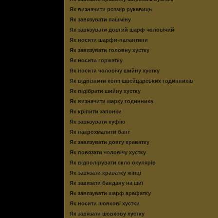
Як визначити розмір рукавиць
Як завязувати пашміну
Як завязувати довгий шарф чоловічий
Як носити шарфи-палантини
Як завязувати головну хустку
Як носити горжетку
Як носити чоловічу шийну хустку
Як відрізнити копії швейцарських годинників
Як підібрати шийну хустку
Як визначити марку годинника
Як кріпити запонки
Як завязувати куфію
Як накрохмалити бант
Як завязувати довгу краватку
Як повязати чоловічу хустку
Як відполірувати скло окулярів
Як завязати краватку жінці
Як завязати бандану на шиї
Як завязувати шарф арафатку
Як носити шовкові хустки
Як завязати шовкову хустку