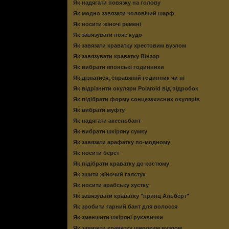
Як надягати повязку на голову
Як модно завязати чоловічий шарф
Як носити жіночі ремені
Як завязувати пояс кудо
Як завязати краватку хрестовим вузлом
Як завязувати краватку Вінзор
Як вибрати японські годинники
Як дізнатися, справжній годинник чи ні
Як відрізнити окуляри Polaroid від підробок
Як підібрати форму сонцезахисних окулярів
Як вибрати муфту
Як надягати аксельбант
Як вибрати шкіряну сумку
Як завязати арафатку по-модному
Як носити берет
Як підібрати краватку до костюму
Як зшити жіночий галстук
Як носити арабську хустку
Як завязувати краватку "принц Альберт"
Як зробити гарний бант для волосся
Як зменшити шкіряні рукавички
Як завязати краватку широким вузлом