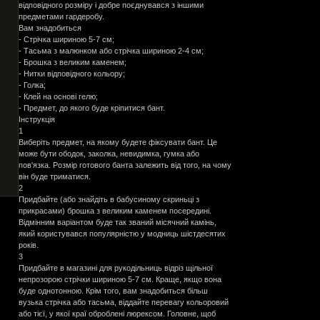
відповідного розміру і добре поєднувався з іншими
предметами гардеробу.
Вам знадобиться
- Стрічка шириною 5-7 см;
- Тасьма з малюнком або стрічка шириною 2-4 см;
- Брошка з великим каменем;
- Нитки відповідного кольору;
- Голка;
- Клей на основі гелю;
- Предмет, до якого буде кріпитися бант.
Інструкція
1
Виберіть предмет, на якому будете фіксувати бант. Це
може бути ободок, заколка, невидимка, гумка або
пов'язка. Розмір готового банта залежить від того, на чому
він буде триматися.
2
Придбайте (або знайдіть в бабусиному скриньці з
прикрасами) брошка з великим каменем посередині.
Відмінним варіантом буде так званий місячний камінь,
який користувався популярністю у модниць шістдесятих
років.
3
Придбайте в магазині для рукодільниць відріз щільної
непрозорою стрічки шириною 5-7 см. Краще, якщо вона
буде однотонною. Крім того, вам знадобиться більш
вузька стрічка або тасьма, віддайте перевагу кольоровий
або тієї, у якої краї оброблені люрексом. Головне, щоб