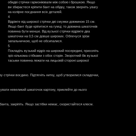
обидві стрічки гармоніювали між собою і брошкою. Якщо
ви збираєтеся кріпити бант на обідку, також зверніть увагу
на колірне поєднання всіх деталей.
4
Відріжте від широкої стрічки дві смужки довжиною 15 см.
Якщо бант буде кріпитися на гумці, то довжина шматочків
повинна бути менше. Від вузької стрічки відріжте два
шматочки на 0,5 см довше широких. Обпечуся зрізи
запальничкою, щоб не обсипалися.
5
Покладіть вузький відріз на широкий посередині, прихопіть
зріз кількома стібками з обох сторін. Зворотний бік вузької
тасьми повинна лежати на лицьовій стороні широкої
ізу стрічки воєдино. Підтягніть нитку, щоб утворилися складочки,
вувати невеликий шматочок картону, приклейте до нього
банта, закріпіть. Якщо застібки немає, скористайтеся клеєм.