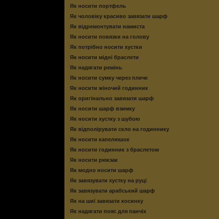
Як носити портфель
Як чоловіку красиво завязати шарф
Як відремонтувати намиста
Як носити повязки на голову
Як потрібно носити хустки
Як носити мідні браслети
Як надягати ремінь
Як носити сумку через плече
Як носити жіночий годинник
Як оригінально завязати шарф
Як носити шарф взимку
Як носити хустку з шубою
Як відполірувати скло на годиннику
Як носити капелюшок
Як носити годинник з браслетом
Як носити рюкзак
Як модно носити шарф
Як завязувати хустку на руці
Як завязувати арабський шарф
Як на шиї завязати косинку
Як надягати пояс для панчіх