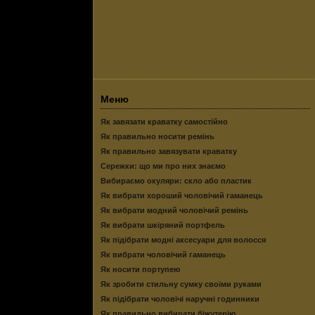
Меню
Як завязати краватку самостійно
Як правильно носити ремінь
Як правильно завязувати краватку
Сережки: що ми про них знаємо
Вибираємо окуляри: скло або пластик
Як вибрати хороший чоловічий гаманець
Як вибрати модний чоловічий ремінь
Як вибрати шкіряний портфель
Як підібрати модні аксесуари для волосся
Як вибрати чоловічий гаманець
Як носити портупею
Як зробити стильну сумку своїми руками
Як підібрати чоловічі наручні годинники
Як правильно вибирати біжутерію